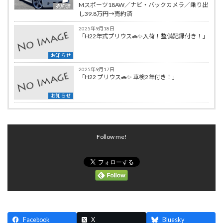
Mスポーツ18AW／ナビ・バックカメラ／乗り出
売約済
し39.8万円→売約済
2025年9月18日
「H22年式プリウス🚗✨入荷！整備記録付き！」
お知らせ
2025年9月17日
「H22 プリウス🚗✨ 車検2年付き！」
お知らせ
Follow me!
Facebook
X
Bluesky