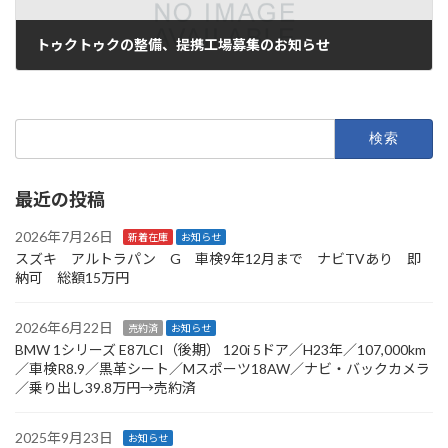
トゥクトゥクの整備、提携工場募集のお知らせ
2021年10月8日
検
索:
最近の投稿
2026年7月26日
新着在庫
お知らせ
スズキ アルトラパン G 車検9年12月まで ナビTVあり 即
納可 総額15万円
2026年6月22日
売約済
お知らせ
BMW 1シリーズ E87LCI（後期） 120i 5ドア／H23年／107,000km
／車検R8.9／黒革シート／Mスポーツ18AW／ナビ・バックカメラ
／乗り出し39.8万円→売約済
2025年9月23日
お知らせ