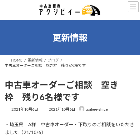
コ
ナ
ン
ビ
テ
ゲ
ン
ー
ツ
シ
へ
ョ
更新情報
ス
ン
キ
に
ッ
移
プ
動
HOME
更新情報
ブログ
中古車オーダーご相談 空き枠 残り6名様です
中古車オーダーご相談 空き
枠 残り6名様です
最
2021年10月6日
2021年10月6日
axibee-shige
終
更
・埼玉県 A様 中古車オーダー・下取りのご相談をいただき
新
日
ました（21/10/6）
時