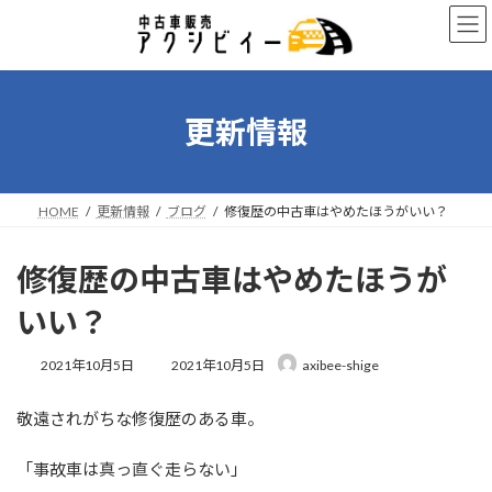
コ
ナ
ン
ビ
テ
ゲ
ン
ー
ツ
シ
へ
ョ
更新情報
ス
ン
キ
に
ッ
移
プ
動
HOME
更新情報
ブログ
修復歴の中古車はやめたほうがいい？
修復歴の中古車はやめたほうが
いい？
最
2021年10月5日
2021年10月5日
axibee-shige
終
更
敬遠されがちな修復歴のある車。
新
日
時
「事故車は真っ直ぐ走らない」
: