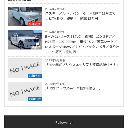
2026年7月26日
スズキ アルトラパン G 車検9年12月まで
ナビTVあり 即納可 総額15万円
新着在庫
2026年6月22日
BMW 1シリーズ E87LCI（後期） 120i 5ドア／
H23年／107,000km／車検R8.9／黒革シート／
Mスポーツ18AW／ナビ・バックカメラ／乗り出
売約済
し39.8万円→売約済
2025年9月18日
「H22年式プリウス🚗✨入荷！整備記録付き！」
お知らせ
2025年9月17日
「H22 プリウス🚗✨ 車検2年付き！」
お知らせ
Follow me!