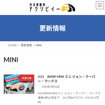
コ
ナ
ン
ビ
テ
ゲ
ン
ー
ツ
シ
へ
ョ
更新情報
ス
ン
キ
に
ッ
移
プ
動
HOME
更新情報
MINI
MINI
H21 BMW MINI ミニ ジョン・クーパ
新着在庫
ー・ワークス
2022年3月31日
H22 BMW MINI ミニ ジョン・クーパー・ワークス
車検4年12月まで 14.5万㎞ナビTV・ETC99.2万
円