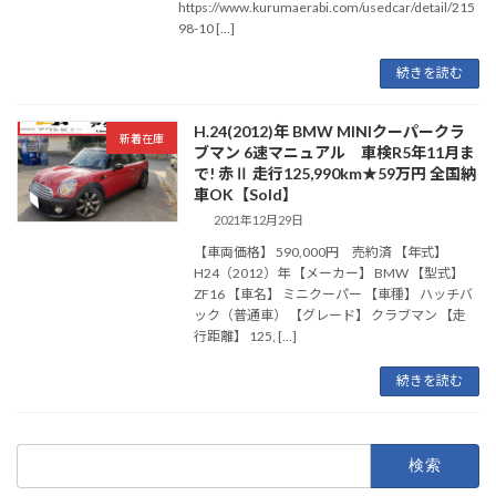
https://www.kurumaerabi.com/usedcar/detail/215
98-10 […]
続きを読む
H.24(2012)年 BMW MINIクーパークラ
新着在庫
ブマン 6速マニュアル 車検R5年11月ま
で! 赤Ⅱ 走行125,990km★59万円 全国納
車OK【Sold】
2021年12月29日
【車両価格】 590,000円 売約済 【年式】
H24（2012）年 【メーカー】 BMW 【型式】
ZF16 【車名】 ミニクーパー 【車種】 ハッチバ
ック（普通車） 【グレード】 クラブマン 【走
行距離】 125, […]
続きを読む
検
索: