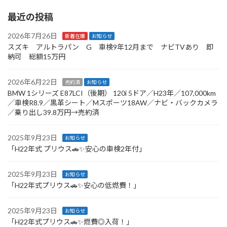
最近の投稿
2026年7月26日
新着在庫
お知らせ
スズキ アルトラパン G 車検9年12月まで ナビTVあり 即
納可 総額15万円
2026年6月22日
売約済
お知らせ
BMW 1シリーズ E87LCI（後期） 120i 5ドア／H23年／107,000km
／車検R8.9／黒革シート／Mスポーツ18AW／ナビ・バックカメラ
／乗り出し39.8万円→売約済
2025年9月23日
お知らせ
「H22年式 プリウス🚗✨安心の車検2年付」
2025年9月23日
お知らせ
「H22年式プリウス🚗✨安心の低燃費！」
2025年9月23日
お知らせ
「H22年式プリウス🚗✨燃費◎入荷！」