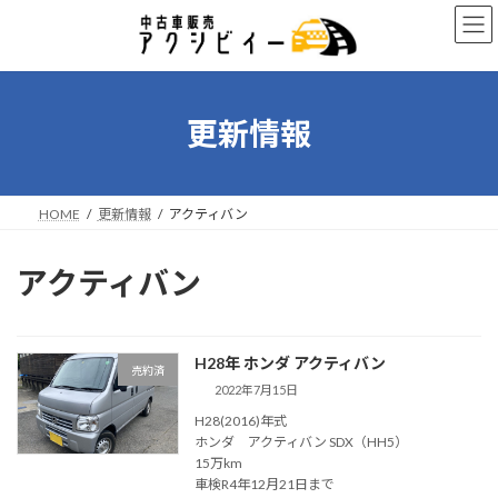
コ
ナ
ン
ビ
テ
ゲ
ン
ー
ツ
シ
へ
ョ
更新情報
ス
ン
キ
に
ッ
移
プ
動
HOME
更新情報
アクティバン
アクティバン
H28年 ホンダ アクティバン
売約済
2022年7月15日
H28(2016)年式
ホンダ アクティバン SDX（HH5）
15万km
車検R4年12月21日まで