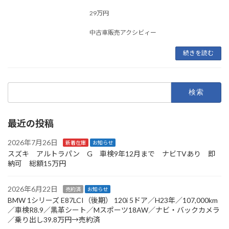
29万円
中古車販売アクシビィー
続きを読む
検
索:
最近の投稿
2026年7月26日
新着在庫
お知らせ
スズキ アルトラパン G 車検9年12月まで ナビTVあり 即
納可 総額15万円
2026年6月22日
売約済
お知らせ
BMW 1シリーズ E87LCI（後期） 120i 5ドア／H23年／107,000km
／車検R8.9／黒革シート／Mスポーツ18AW／ナビ・バックカメラ
／乗り出し39.8万円→売約済