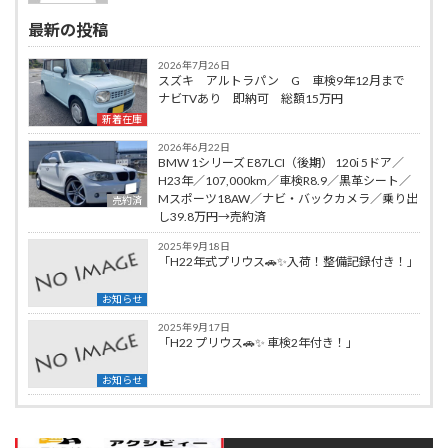
最新の投稿
2026年7月26日
スズキ アルトラパン G 車検9年12月まで
ナビTVあり 即納可 総額15万円
新着在庫
2026年6月22日
BMW 1シリーズ E87LCI（後期） 120i 5ドア／
H23年／107,000km／車検R8.9／黒革シート／
Mスポーツ18AW／ナビ・バックカメラ／乗り出
売約済
し39.8万円→売約済
2025年9月18日
「H22年式プリウス🚗✨入荷！整備記録付き！」
お知らせ
2025年9月17日
「H22 プリウス🚗✨ 車検2年付き！」
お知らせ