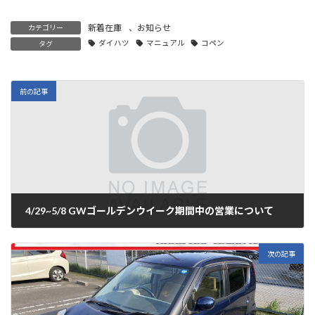
新着在庫
、
お知らせ
カテゴリー
ダイハツ
マニュアル
コペン
タグ
前の記事
4/29~5/8 GWゴールデンウイーク期間中の営業について
2022年4月28日
次の記事