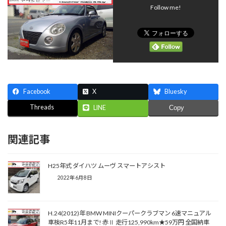
Follow me!
Facebook
X
Bluesky
Threads
LINE
Copy
関連記事
H25年式 ダイハツ ムーヴ スマートアシスト
2022年6月8日
H.24(2012)年 BMW MINIクーパークラブマン 6速マニュアル
車検R5年11月まで! 赤Ⅱ 走行125,990km★59万円 全国納車