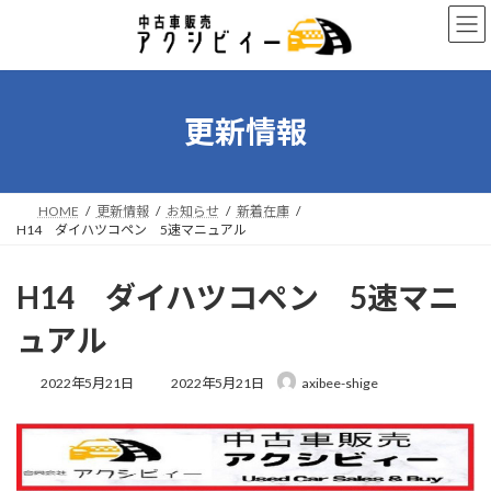
コ
ナ
ン
ビ
テ
ゲ
ン
ー
ツ
シ
へ
ョ
更新情報
ス
ン
キ
に
ッ
移
プ
動
HOME
更新情報
お知らせ
新着在庫
H14 ダイハツコペン 5速マニュアル
H14 ダイハツコペン 5速マニ
ュアル
最
2022年5月21日
2022年5月21日
axibee-shige
終
更
新
日
時