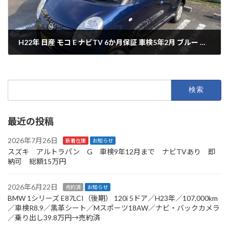
H22年 日産 モコ E ナビTV 6か月保証 車検5年2月 ブルー 走行89,368km
2022年5月21日
検
索:
最近の投稿
2026年7月26日
新着在庫
お知らせ
スズキ アルトラパン G 車検9年12月まで ナビTVあり 即
納可 総額15万円
2026年6月22日
売約済
お知らせ
BMW 1シリーズ E87LCI（後期） 120i 5ドア／H23年／107,000km
／車検R8.9／黒革シート／Mスポーツ18AW／ナビ・バックカメラ
／乗り出し39.8万円→売約済