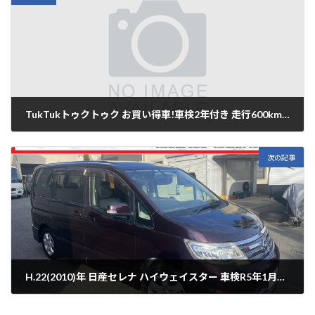
TukTukトゥクトゥク お買い得車!車検2年付き 走行600km★139万円 全国納車OK【只今商談中】
2021年12月29日
次の記事
H.22(2010)年 日産セレナ ハイウェイスター 車検R5年1月まで! 走行108,495km★39万円 全国納車OK【Sold】
2022年1月10日