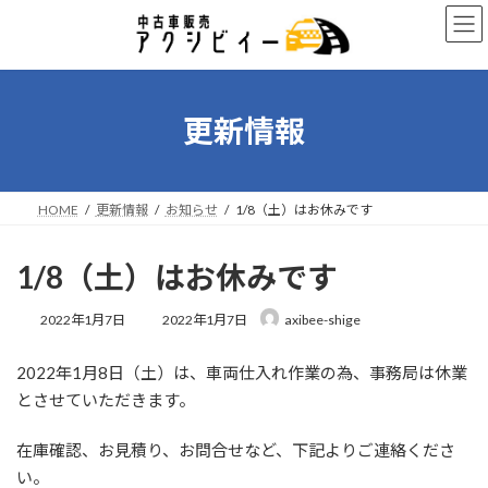
コ
ナ
ン
ビ
テ
ゲ
ン
ー
ツ
シ
へ
ョ
更新情報
ス
ン
キ
に
ッ
移
プ
動
HOME
更新情報
お知らせ
1/8（土）はお休みです
1/8（土）はお休みです
最
2022年1月7日
2022年1月7日
axibee-shige
終
更
2022年1月8日（土）は、車両仕入れ作業の為、事務局は休業
新
日
とさせていただきます。
時
:
在庫確認、お見積り、お問合せなど、下記よりご連絡くださ
い。