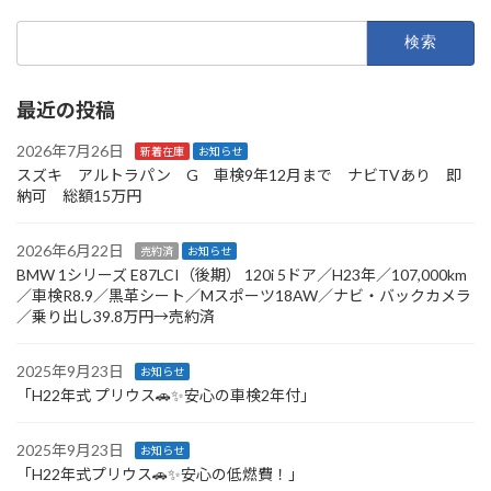
検
索:
最近の投稿
2026年7月26日
新着在庫
お知らせ
スズキ アルトラパン G 車検9年12月まで ナビTVあり 即
納可 総額15万円
2026年6月22日
売約済
お知らせ
BMW 1シリーズ E87LCI（後期） 120i 5ドア／H23年／107,000km
／車検R8.9／黒革シート／Mスポーツ18AW／ナビ・バックカメラ
／乗り出し39.8万円→売約済
2025年9月23日
お知らせ
「H22年式 プリウス🚗✨安心の車検2年付」
2025年9月23日
お知らせ
「H22年式プリウス🚗✨安心の低燃費！」