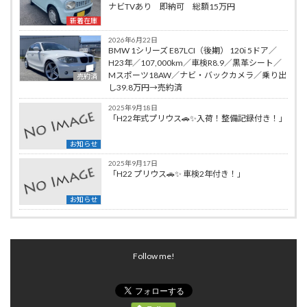
ナビTVあり 即納可 総額15万円
新着在庫
2026年6月22日
BMW 1シリーズ E87LCI（後期） 120i 5ドア／
H23年／107,000km／車検R8.9／黒革シート／
Mスポーツ18AW／ナビ・バックカメラ／乗り出
売約済
し39.8万円→売約済
2025年9月18日
「H22年式プリウス🚗✨入荷！整備記録付き！」
お知らせ
2025年9月17日
「H22 プリウス🚗✨ 車検2年付き！」
お知らせ
Follow me!