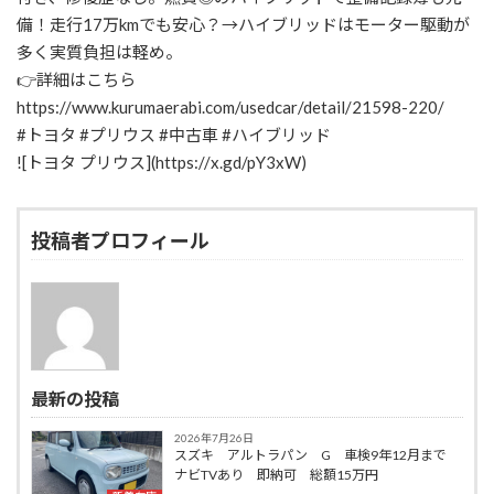
:
備！走行17万kmでも安心？→ハイブリッドはモーター駆動が
多く実質負担は軽め。
👉詳細はこちら
https://www.kurumaerabi.com/usedcar/detail/21598-220/
#トヨタ #プリウス #中古車 #ハイブリッド
![トヨタ プリウス](https://x.gd/pY3xW)
投稿者プロフィール
最新の投稿
2026年7月26日
スズキ アルトラパン G 車検9年12月まで
ナビTVあり 即納可 総額15万円