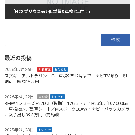
「H22 プリウス🚗✨低燃費&車検2年付！」
2025年9月18日
検
索:
最近の投稿
2026年7月26日
新着在庫
お知らせ
スズキ アルトラパン G 車検9年12月まで ナビTVあり 即
納可 総額15万円
2026年6月22日
売約済
お知らせ
BMW 1シリーズ E87LCI（後期） 120i 5ドア／H23年／107,000km
／車検R8.9／黒革シート／Mスポーツ18AW／ナビ・バックカメラ
／乗り出し39.8万円→売約済
2025年9月23日
お知らせ