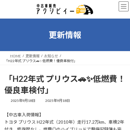
コ
ナ
ン
ビ
テ
ゲ
ン
ー
ツ
シ
へ
ョ
更新情報
ス
ン
キ
に
ッ
移
プ
動
HOME
更新情報
お知らせ
「H22年式 プリウス🚗✨低燃費！優良車検付」
「H22年式 プリウス🚗✨低燃費！
優良車検付」
最
2025年9月18日
2025年9月18日
終
更
【中古車入荷情報】
新
日
トヨタ プリウス H22年式（2010年）走行17.2万km、車検2年
時
付き、修復歴なし。燃費◎のハイブリッドで整備記録簿も完