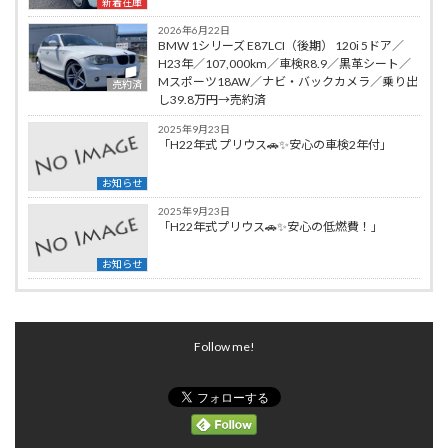
新着在庫
2026年6月22日
BMW 1シリーズ E87LCI（後期） 120i 5ドア／
H23年／107,000km／車検R8.9／黒革シート／
Mスポーツ18AW／ナビ・バックカメラ／乗り出
売約済
し39.8万円→売約済
2025年9月23日
「H22年式 プリウス🚗✨安心の車検2年付」
お知らせ
2025年9月23日
「H22年式プリウス🚗✨安心の低燃費！」
お知らせ
Follow me!