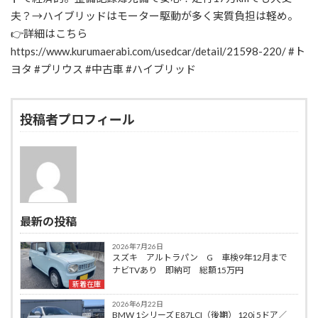
:
夫？→ハイブリッドはモーター駆動が多く実質負担は軽め。
👉詳細はこちら
https://www.kurumaerabi.com/usedcar/detail/21598-220/ #ト
ヨタ #プリウス #中古車 #ハイブリッド
投稿者プロフィール
最新の投稿
2026年7月26日
スズキ アルトラパン G 車検9年12月まで
ナビTVあり 即納可 総額15万円
新着在庫
2026年6月22日
BMW 1シリーズ E87LCI（後期） 120i 5ドア／