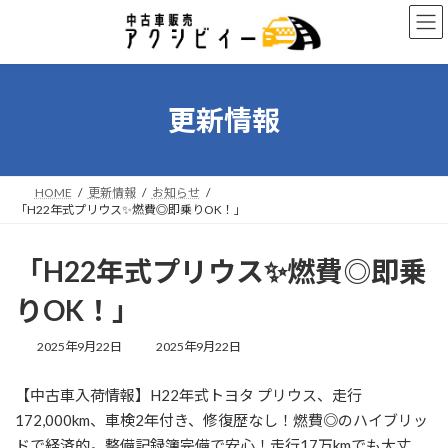
コ
ナ
ン
ビ
テ
ゲ
ン
ー
ツ
シ
へ
ョ
更新情報
ス
ン
キ
に
ッ
移
プ
動
HOME
更新情報
お知らせ
「H22年式プリウス✨燃費◎即乗りOK！」
「H22年式プリウス✨燃費◎即乗
りOK！」
最
2025年9月22日
2025年9月22日
終
更
【中古車入荷情報】H22年式トヨタ プリウス、走行
新
日
172,000km、車検2年付き、修復歴なし！燃費◎のハイブリッ
時
ドで経済的。整備記録簿完備で安心！走行17万kmでも大丈