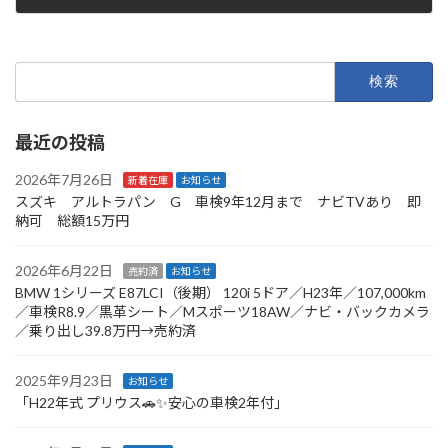
2025年9月22日
検
索:
最近の投稿
2026年7月26日
新着在庫
お知らせ
スズキ アルトラパン G 車検9年12月まで ナビTVあり 即
納可 総額15万円
2026年6月22日
売約済
お知らせ
BMW 1シリーズ E87LCI（後期） 120i 5ドア／H23年／107,000km
／車検R8.9／黒革シート／Mスポーツ18AW／ナビ・バックカメラ
／乗り出し39.8万円→売約済
2025年9月23日
お知らせ
「H22年式 プリウス🚗✨安心の車検2年付」