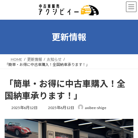
コ
ナ
ン
ビ
テ
ゲ
ン
ー
ツ
シ
へ
ョ
更新情報
ス
ン
キ
に
ッ
移
プ
動
HOME
更新情報
お知らせ
「簡単・お得に中古車購入！全国納車承ります！」
「簡単・お得に中古車購入！全
国納車承ります！」
最
2025年6月12日
2025年6月12日
axibee-shige
終
更
新
日
時