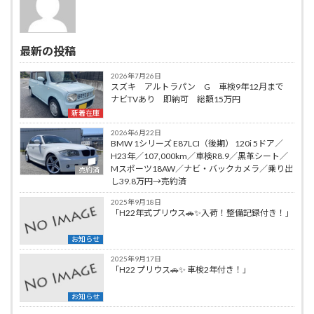
最新の投稿
2026年7月26日
スズキ アルトラパン G 車検9年12月まで
ナビTVあり 即納可 総額15万円
新着在庫
2026年6月22日
BMW 1シリーズ E87LCI（後期） 120i 5ドア／
H23年／107,000km／車検R8.9／黒革シート／
Mスポーツ18AW／ナビ・バックカメラ／乗り出
売約済
し39.8万円→売約済
2025年9月18日
「H22年式プリウス🚗✨入荷！整備記録付き！」
お知らせ
2025年9月17日
「H22 プリウス🚗✨ 車検2年付き！」
お知らせ