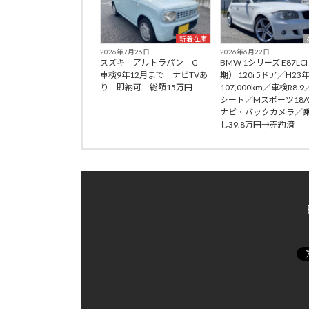
新着在庫
2026年7月26日
2026年6月22日
スズキ アルトラパン G
BMW 1シリーズ E87LC
車検9年12月まで ナビTVあ
期） 120i 5ドア／H23
り 即納可 総額15万円
107,000km／車検R8.
シート／Mスポーツ18
ナビ・バックカメラ／
し39.8万円→売約済