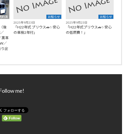
売約済
お知らせ
お知らせ
2025年9月23日
2025年9月23日
I（後
「H22年式 プリウス🚗✨安心
「H22年式プリウス🚗✨安心
年／
の車検2年付」
の低燃費！」
9／黒革
AW／
乗り出
Follow me!