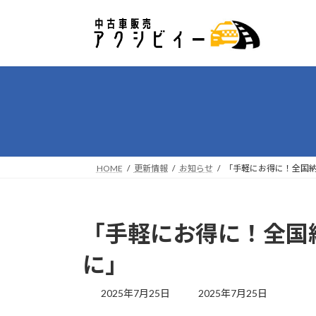
コ
ナ
ン
ビ
テ
ゲ
ン
ー
ツ
シ
へ
ョ
ス
ン
キ
に
ッ
移
プ
動
HOME
更新情報
お知らせ
「手軽にお得に！全国
「手軽にお得に！全国
に」
最
2025年7月25日
2025年7月25日
終