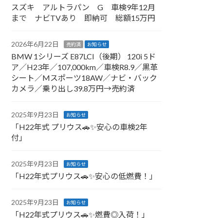
スズキ アルトラパン G 車検9年12月
まで ナビTVあり 即納可 総額15万円
2026年6月22日
売約済
お知らせ
BMW 1シリーズ E87LCI（後期） 120i 5ド
ア／H23年／107,000km／車検R8.9／黒革
シート／Mスポーツ18AW／ナビ・バック
カメラ／乗り出し39.8万円→売約済
2025年9月23日
お知らせ
「H22年式 プリウス🚗✨安心の車検2年
付」
2025年9月23日
お知らせ
「H22年式プリウス🚗✨安心の低燃費！」
2025年9月23日
お知らせ
「H22年式プリウス🚗✨燃費◎入荷！」