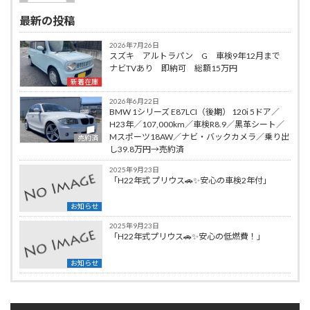
最新の投稿
2026年7月26日
スズキ アルトラパン G 車検9年12月まで
ナビTVあり 即納可 総額15万円
新着在庫
2026年6月22日
BMW 1シリーズ E87LCI（後期） 120i 5ドア／
H23年／107,000km／車検R8.9／黒革シート／
Mスポーツ18AW／ナビ・バックカメラ／乗り出
売約済
し39.8万円→売約済
2025年9月23日
「H22年式 プリウス🚗✨安心の車検2年付」
お知らせ
2025年9月23日
「H22年式プリウス🚗✨安心の低燃費！」
お知らせ