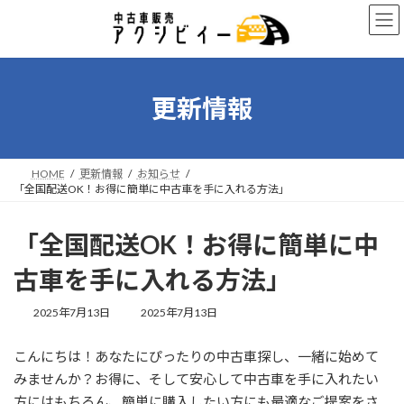
コ
ナ
ン
ビ
テ
ゲ
ン
ー
ツ
シ
へ
ョ
更新情報
ス
ン
キ
に
ッ
移
プ
動
HOME
更新情報
お知らせ
「全国配送OK！お得に簡単に中古車を手に入れる方法」
「全国配送OK！お得に簡単に中
古車を手に入れる方法」
最
2025年7月13日
2025年7月13日
終
更
こんにちは！あなたにぴったりの中古車探し、一緒に始めて
新
日
みませんか？お得に、そして安心して中古車を手に入れたい
時
方にはもちろん、簡単に購入したい方にも最適なご提案をさ