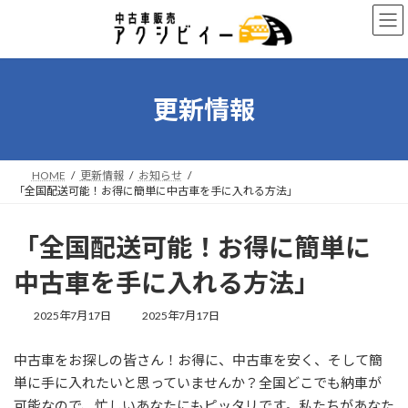
コ
ナ
ン
ビ
テ
ゲ
ン
ー
ツ
シ
へ
ョ
更新情報
ス
ン
キ
に
ッ
移
プ
動
HOME
更新情報
お知らせ
「全国配送可能！お得に簡単に中古車を手に入れる方法」
「全国配送可能！お得に簡単に
中古車を手に入れる方法」
最
2025年7月17日
2025年7月17日
終
更
中古車をお探しの皆さん！お得に、中古車を安く、そして簡
新
日
単に手に入れたいと思っていませんか？全国どこでも納車が
時
可能なので、忙しいあなたにもピッタリです。私たちがあなた