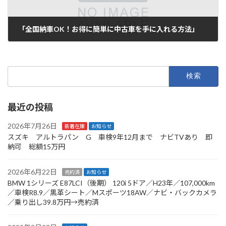
「全国納車OK！お得に簡単に中古車を手に入れる方法」
2025年7月18日
検
索:
最近の投稿
2026年7月26日
新着在庫
お知らせ
スズキ アルトラパン G 車検9年12月まで ナビTVあり 即
納可 総額15万円
2026年6月22日
売約済
お知らせ
BMW 1シリーズ E87LCI（後期） 120i 5ドア／H23年／107,000km
／車検R8.9／黒革シート／Mスポーツ18AW／ナビ・バックカメラ
／乗り出し39.8万円→売約済