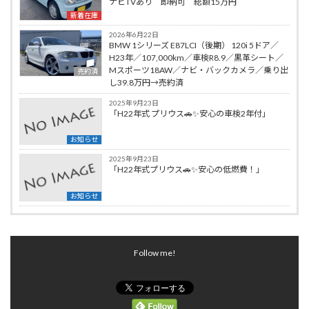
ナビTVあり 即納可 総額15万円
新着在庫
2026年6月22日
BMW 1シリーズ E87LCI（後期） 120i 5ドア／
H23年／107,000km／車検R8.9／黒革シート／
Mスポーツ18AW／ナビ・バックカメラ／乗り出
売約済
し39.8万円→売約済
2025年9月23日
「H22年式 プリウス🚗✨安心の車検2年付」
お知らせ
2025年9月23日
「H22年式プリウス🚗✨安心の低燃費！」
お知らせ
Follow me!