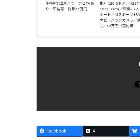
車検9年12月まで ナビTVあ
期） 120i 5ドア／H23
り 即納可 総額15万円
107,000km／車検R8.
シート／Mスポーツ18
ナビ・バックカメラ／
し39.8万円→売約済
Facebook
X