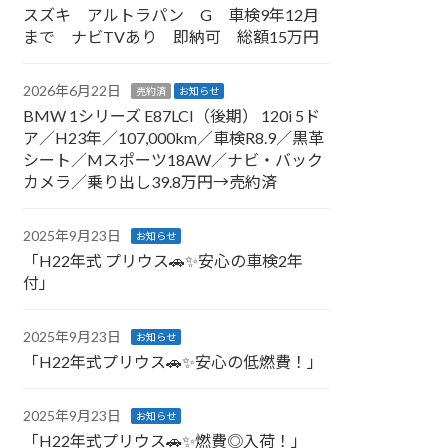
スズキ アルトラパン G 車検9年12月
まで ナビTVあり 即納可 総額15万円
2026年6月22日
売約済
お知らせ
BMW 1シリーズ E87LCI（後期） 120i 5ド
ア／H23年／107,000km／車検R8.9／黒革
シート／Mスポーツ18AW／ナビ・バック
カメラ／乗り出し39.8万円→売約済
2025年9月23日
お知らせ
「H22年式 プリウス🚗✨安心の車検2年
付」
2025年9月23日
お知らせ
「H22年式プリウス🚗✨安心の低燃費！」
2025年9月23日
お知らせ
「H22年式プリウス🚗✨燃費◎入荷！」