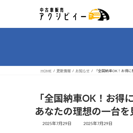
コ
ナ
ン
ビ
テ
ゲ
ン
ー
ツ
シ
へ
ョ
ス
ン
キ
に
ッ
移
プ
動
HOME
更新情報
お知らせ
「全国納車OK！お得に
「全国納車OK！お得に
あなたの理想の一台を
最
2025年7月29日
2025年7月29日
終