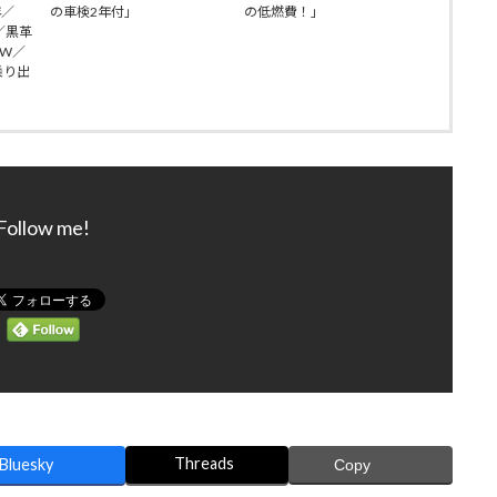
年／
の車検2年付」
の低燃費！」
9／黒革
AW／
乗り出
Follow me!
Threads
Bluesky
Copy