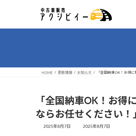
コ
ナ
ン
ビ
テ
ゲ
ン
ー
ツ
シ
へ
ョ
ス
ン
キ
に
ッ
移
プ
動
HOME
更新情報
お知らせ
「全国納車OK！お得に
「全国納車OK！お得
ならお任せください！
最
2025年8月7日
2025年8月7日
終