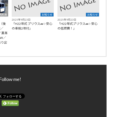
売約済
お知らせ
お知らせ
2025年9月23日
2025年9月23日
I（後
「H22年式 プリウス🚗✨安心
「H22年式プリウス🚗✨安心
年／
の車検2年付」
の低燃費！」
9／黒革
AW／
乗り出
Follow me!