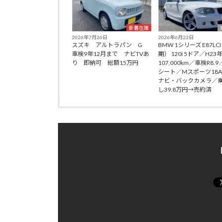
新着在庫
2026年7月26日
2026年6月22日
スズキ アルトラパン G
BMW 1シリーズ E87LC
車検9年12月まで ナビTVあ
期） 120i 5ドア／H23
り 即納可 総額15万円
107,000km／車検R8.
シート／Mスポーツ18
ナビ・バックカメラ／
し39.8万円→売約済