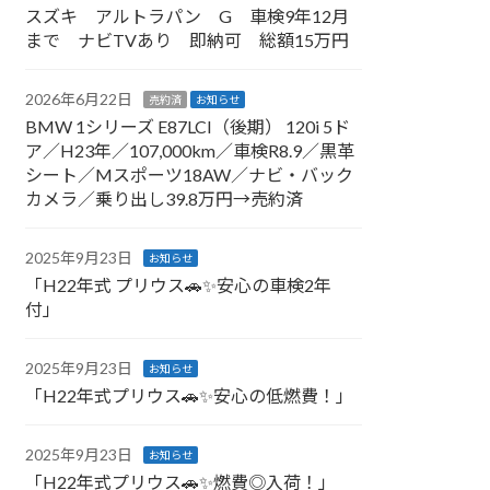
スズキ アルトラパン G 車検9年12月
まで ナビTVあり 即納可 総額15万円
2026年6月22日
売約済
お知らせ
BMW 1シリーズ E87LCI（後期） 120i 5ド
ア／H23年／107,000km／車検R8.9／黒革
シート／Mスポーツ18AW／ナビ・バック
カメラ／乗り出し39.8万円→売約済
2025年9月23日
お知らせ
「H22年式 プリウス🚗✨安心の車検2年
付」
2025年9月23日
お知らせ
「H22年式プリウス🚗✨安心の低燃費！」
2025年9月23日
お知らせ
「H22年式プリウス🚗✨燃費◎入荷！」