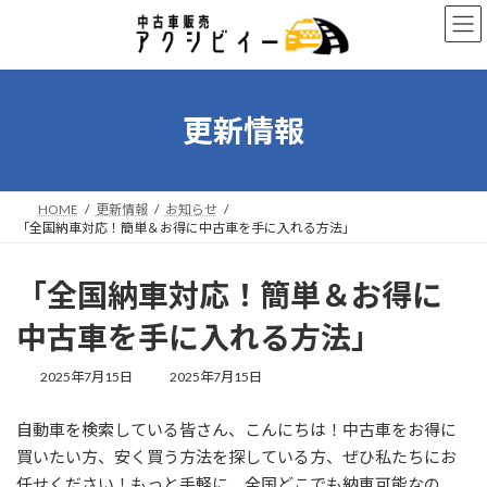
コ
ナ
ン
ビ
テ
ゲ
ン
ー
ツ
シ
へ
ョ
更新情報
ス
ン
キ
に
ッ
移
プ
動
HOME
更新情報
お知らせ
「全国納車対応！簡単＆お得に中古車を手に入れる方法」
「全国納車対応！簡単＆お得に
中古車を手に入れる方法」
最
2025年7月15日
2025年7月15日
終
更
自動車を検索している皆さん、こんにちは！中古車をお得に
新
日
買いたい方、安く買う方法を探している方、ぜひ私たちにお
時
任せください！もっと手軽に、全国どこでも納車可能なの