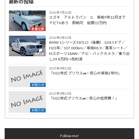
最新の投稿
2026年7月26日
スズキ アルトラパン G 車検9年12月まで
ナビTVあり 即納可 総額15万円
新着在庫
2026年6月22日
BMW 1シリーズ E87LCI（後期） 120i 5ドア／
H23年／107,000km／車検R8.9／黒革シート／
Mスポーツ18AW／ナビ・バックカメラ／乗り出
売約済
し39.8万円→売約済
2025年9月23日
「H22年式 プリウス🚗✨安心の車検2年付」
お知らせ
2025年9月23日
「H22年式プリウス🚗✨安心の低燃費！」
お知らせ
Follow me!