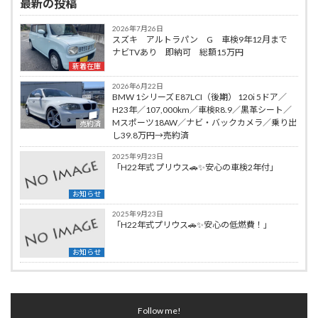
最新の投稿
2026年7月26日
スズキ アルトラパン G 車検9年12月まで
ナビTVあり 即納可 総額15万円
新着在庫
2026年6月22日
BMW 1シリーズ E87LCI（後期） 120i 5ドア／
H23年／107,000km／車検R8.9／黒革シート／
Mスポーツ18AW／ナビ・バックカメラ／乗り出
売約済
し39.8万円→売約済
2025年9月23日
「H22年式 プリウス🚗✨安心の車検2年付」
お知らせ
2025年9月23日
「H22年式プリウス🚗✨安心の低燃費！」
お知らせ
Follow me!