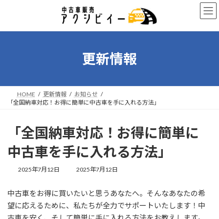
コ
ナ
ン
ビ
テ
ゲ
ン
ー
ツ
シ
へ
ョ
更新情報
ス
ン
キ
に
ッ
移
プ
動
HOME
更新情報
お知らせ
「全国納車対応！お得に簡単に中古車を手に入れる方法」
「全国納車対応！お得に簡単に
中古車を手に入れる方法」
最
2025年7月12日
2025年7月12日
終
更
中古車をお得に買いたいと思うあなたへ。そんなあなたの希
新
日
望に応えるために、私たちが全力でサポートいたします！中
時
古車を安く、そして簡単に手に入れる方法をお教えします。