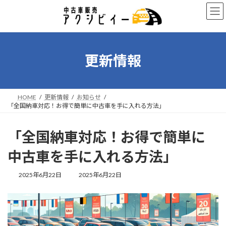
コ
ナ
ン
ビ
テ
ゲ
ン
ー
ツ
シ
へ
ョ
更新情報
ス
ン
キ
に
ッ
移
プ
動
HOME
更新情報
お知らせ
「全国納車対応！お得で簡単に中古車を手に入れる方法」
「全国納車対応！お得で簡単に
中古車を手に入れる方法」
最
2025年6月22日
2025年6月22日
終
更
新
日
時