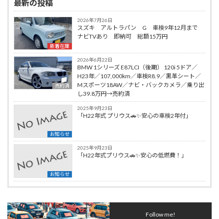
最新の投稿
2026年7月26日
スズキ アルトラパン G 車検9年12月まで
ナビTVあり 即納可 総額15万円
新着在庫
2026年6月22日
BMW 1シリーズ E87LCI（後期） 120i 5ドア／
H23年／107,000km／車検R8.9／黒革シート／
Mスポーツ18AW／ナビ・バックカメラ／乗り出
売約済
し39.8万円→売約済
2025年9月23日
「H22年式 プリウス🚗✨安心の車検2年付」
お知らせ
2025年9月23日
「H22年式プリウス🚗✨安心の低燃費！」
お知らせ
Follow me!