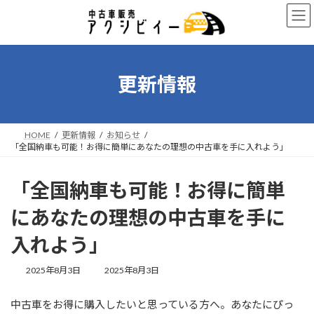
コ
ナ
ン
ビ
テ
ゲ
ン
ー
ツ
シ
へ
ョ
更新情報
ス
ン
キ
に
ッ
移
プ
動
HOME
更新情報
お知らせ
「全国納車も可能！お得に簡単にあなたの理想の中古車を手に入れよう」
「全国納車も可能！お得に簡単
にあなたの理想の中古車を手に
入れよう」
最
2025年8月3日
2025年8月3日
終
更
中古車をお得に購入したいと思っている方へ。あなたにぴっ
新