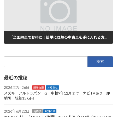
「全国納車でお得に！簡単に理想の中古車を手に入れる方法」
2025年8月3日
検
索:
最近の投稿
2026年7月26日
新着在庫
お知らせ
スズキ アルトラパン G 車検9年12月まで ナビTVあり 即
納可 総額15万円
2026年6月22日
売約済
お知らせ
BMW 1シリーズ E87LCI（後期） 120i 5ドア／H23年／107,000km