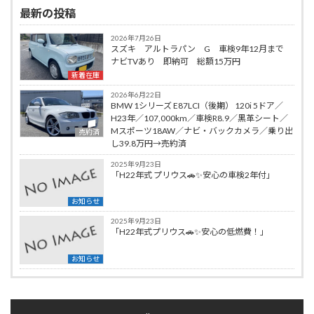
最新の投稿
2026年7月26日
スズキ アルトラパン G 車検9年12月まで
ナビTVあり 即納可 総額15万円
新着在庫
2026年6月22日
BMW 1シリーズ E87LCI（後期） 120i 5ドア／
H23年／107,000km／車検R8.9／黒革シート／
Mスポーツ18AW／ナビ・バックカメラ／乗り出
売約済
し39.8万円→売約済
2025年9月23日
「H22年式 プリウス🚗✨安心の車検2年付」
お知らせ
2025年9月23日
「H22年式プリウス🚗✨安心の低燃費！」
お知らせ