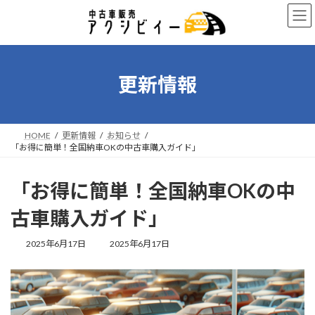
コ
ナ
ン
ビ
テ
ゲ
ン
ー
ツ
シ
へ
ョ
更新情報
ス
ン
キ
に
ッ
移
プ
動
HOME
更新情報
お知らせ
「お得に簡単！全国納車OKの中古車購入ガイド」
「お得に簡単！全国納車OKの中
古車購入ガイド」
最
2025年6月17日
2025年6月17日
終
更
新
日
時