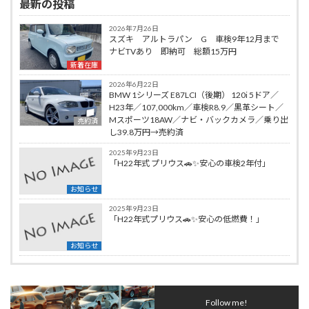
最新の投稿
2026年7月26日
スズキ アルトラパン G 車検9年12月まで
ナビTVあり 即納可 総額15万円
新着在庫
2026年6月22日
BMW 1シリーズ E87LCI（後期） 120i 5ドア／
H23年／107,000km／車検R8.9／黒革シート／
Mスポーツ18AW／ナビ・バックカメラ／乗り出
売約済
し39.8万円→売約済
2025年9月23日
「H22年式 プリウス🚗✨安心の車検2年付」
お知らせ
2025年9月23日
「H22年式プリウス🚗✨安心の低燃費！」
お知らせ
Follow me!