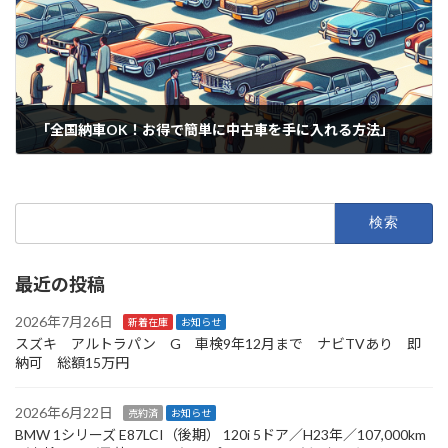
「全国納車OK！お得で簡単に中古車を手に入れる方法」
2025年6月17日
検
索:
最近の投稿
2026年7月26日
新着在庫
お知らせ
スズキ アルトラパン G 車検9年12月まで ナビTVあり 即
納可 総額15万円
2026年6月22日
売約済
お知らせ
BMW 1シリーズ E87LCI（後期） 120i 5ドア／H23年／107,000km