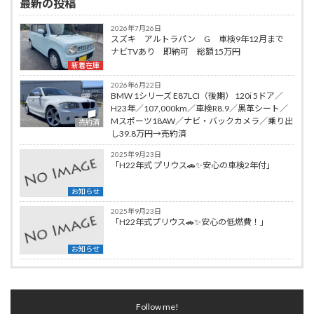
最新の投稿
2026年7月26日
スズキ アルトラパン G 車検9年12月まで
ナビTVあり 即納可 総額15万円
新着在庫
2026年6月22日
BMW 1シリーズ E87LCI（後期） 120i 5ドア／
H23年／107,000km／車検R8.9／黒革シート／
Mスポーツ18AW／ナビ・バックカメラ／乗り出
売約済
し39.8万円→売約済
2025年9月23日
「H22年式 プリウス🚗✨安心の車検2年付」
お知らせ
2025年9月23日
「H22年式プリウス🚗✨安心の低燃費！」
お知らせ
Follow me!