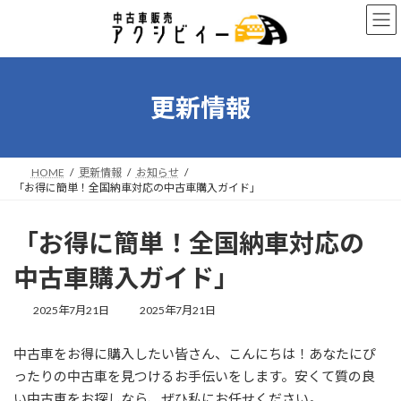
コ
ナ
ン
ビ
テ
ゲ
ン
ー
ツ
シ
へ
ョ
更新情報
ス
ン
キ
に
ッ
移
プ
動
HOME
更新情報
お知らせ
「お得に簡単！全国納車対応の中古車購入ガイド」
「お得に簡単！全国納車対応の
中古車購入ガイド」
最
2025年7月21日
2025年7月21日
終
更
中古車をお得に購入したい皆さん、こんにちは！あなたにぴ
新
日
ったりの中古車を見つけるお手伝いをします。安くて質の良
時
い中古車をお探しなら、ぜひ私にお任せください。