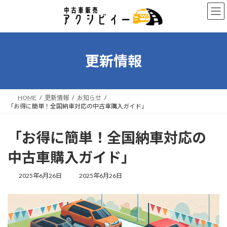
コ
ナ
ン
ビ
テ
ゲ
ン
ー
ツ
シ
へ
ョ
更新情報
ス
ン
キ
に
ッ
移
プ
動
HOME
更新情報
お知らせ
「お得に簡単！全国納車対応の中古車購入ガイド」
「お得に簡単！全国納車対応の
中古車購入ガイド」
最
2025年6月26日
2025年6月26日
終
更
新
日
時