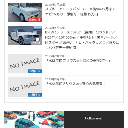
2026年7月26日
スズキ アルトラパン G 車検9年12月まで
ナビTVあり 即納可 総額15万円
新着在庫
2026年6月22日
BMW 1シリーズ E87LCI（後期） 120i 5ドア／
H23年／107,000km／車検R8.9／黒革シート／
Mスポーツ18AW／ナビ・バックカメラ／乗り出
売約済
し39.8万円→売約済
2025年9月23日
「H22年式 プリウス🚗✨安心の車検2年付」
お知らせ
2025年9月23日
「H22年式プリウス🚗✨安心の低燃費！」
お知らせ
Follow me!